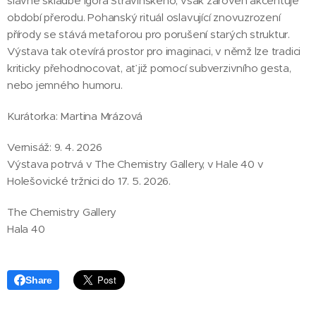
slavné skladbě Igora Stravinského, však zároveň akcentuje
období přerodu. Pohanský rituál oslavující znovuzrození
přírody se stává metaforou pro porušení starých struktur.
Výstava tak otevírá prostor pro imaginaci, v němž lze tradici
kriticky přehodnocovat, ať již pomocí subverzivního gesta,
nebo jemného humoru.
Kurátorka: Martina Mrázová
Vernisáž: 9. 4. 2026
Výstava potrvá v The Chemistry Gallery, v Hale 40 v
Holešovické tržnici do 17. 5. 2026.
The Chemistry Gallery
Hala 40
Share