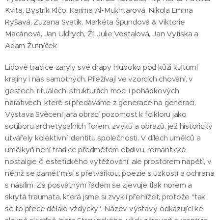
Kvita, Bystrík Klčo, Karíma Al-Mukhtarová, Nikola Emma
Ryšavá, Zuzana Svatik, Markéta Špundová & Viktorie
Macánová, Jan Uldrych, Žil Julie Vostalová, Jan Vytiska a
Adam Žufníček
Lidové tradice zaryly své drápy hluboko pod kůži kulturní
krajiny i nás samotných. Přežívají ve vzorcích chování, v
gestech, rituálech, strukturách moci i pohádkových
narativech, které si předáváme z generace na generaci.
Výstava Svěcení jara obrací pozornost k folkloru jako
souboru archetypálních forem, zvyků a obrazů, jež historicky
utvářely kolektivní identitu společnosti. V dílech umělců a
umělkyň není tradice předmětem obdivu, romantické
nostalgie či estetického vytěžování, ale prostorem napětí, v
němž se paměť mísí s přetvářkou, poezie s úzkostí a ochrana
s násilím. Za posvátným řádem se zjevuje tlak norem a
skrytá traumata, která jsme si zvykli přehlížet, protože "tak
se to přece dělalo vždycky". Název výstavy, odkazující ke