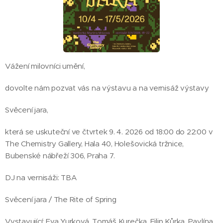
Vážení milovníci umění,
dovolte nám pozvat vás na výstavu a na vernisáž výstavy
Svěcení jara,
která se uskuteční ve čtvrtek 9. 4. 2026 od 18:00 do 22:00 v
The Chemistry Gallery, Hala 40, Holešovická tržnice,
Bubenské nábřeží 306, Praha 7.
DJ na vernisáži: TBA
Svěcení jara / The Rite of Spring
Vystavující: Eva Yurková, Tomáš Kurečka, Filip Kůrka, Pavlína