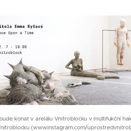
bude konat v arelálu Vnitroblocku v multifukční ha
nitroblocku (www.instagram.com/uprostredvnitrob