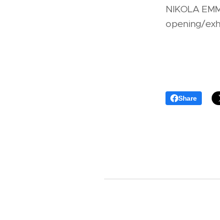
NIKOLA EMMA 
opening/exh
Share